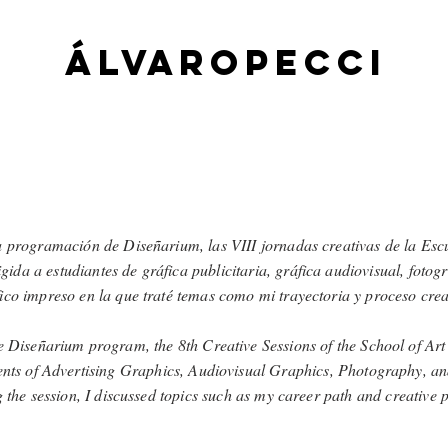
á
LVA
ROPECCI
a programación de Diseñarium, las VIII jornadas creativas de la Escu
ida a estudiantes de gráfica publicitaria, gráfica audiovisual, fotogr
ico impreso en la que traté temas como mi trayectoria y proceso crea
he Diseñarium program, the 8th Creative Sessions of the School of Art
ents of Advertising Graphics, Audiovisual Graphics, Photography, a
 the session, I discussed topics such as my career path and creative 